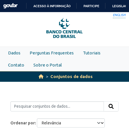
Skip to main content
ACESSO À INFORMAÇÃO
PARTICIPE
LEGISLAÇ
IR
ENGLISH
PARA
O
CONTEÚDO
Dados
Perguntas Frequentes
Tutoriais
Contato
Sobre o Portal
Conjuntos de dados
Ordenar por