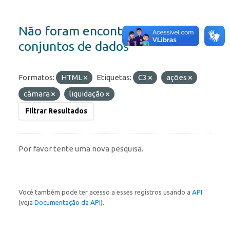
Não foram encontrados
conjuntos de dados
Formatos:
HTML
Etiquetas:
C3
ações
câmara
liquidação
Filtrar Resultados
Por favor tente uma nova pesquisa.
Você também pode ter acesso a esses registros usando a
API
(veja
Documentação da API
).