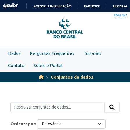
Skip to main content
ACESSO À INFORMAÇÃO
PARTICIPE
LEGISLAÇ
IR
ENGLISH
PARA
O
CONTEÚDO
Dados
Perguntas Frequentes
Tutoriais
Contato
Sobre o Portal
Conjuntos de dados
Ordenar por