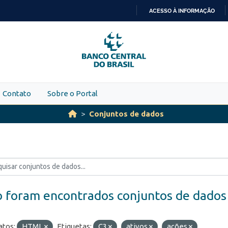
ACESSO À INFORMAÇÃO
IR
PARA
O
CONTEÚDO
Contato
Sobre o Portal
Conjuntos de dados
 foram encontrados conjuntos de dados
tos:
HTML
Etiquetas:
C3
ativos
ações