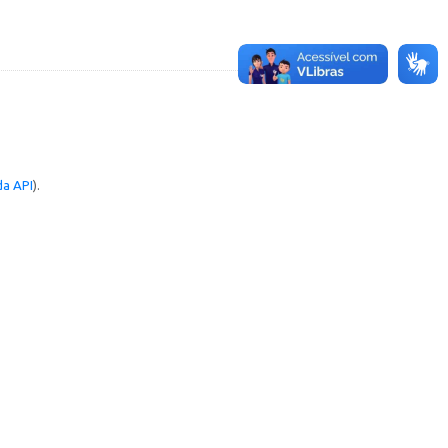
a API
).