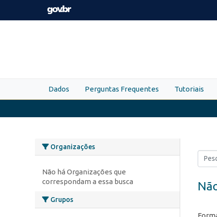
Skip to main content
Dados
Perguntas Frequentes
Tutoriais
Organizações
Não há Organizações que
correspondam a essa busca
Não
Grupos
Forma