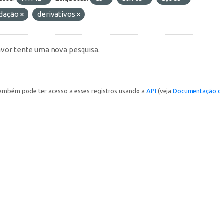
idação
derivativos
avor tente uma nova pesquisa.
ambém pode ter acesso a esses registros usando a
API
(veja
Documentação d