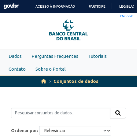
Skip to main content
ACESSO À INFORMAÇÃO
PARTICIPE
LEGISLAÇ
IR
ENGLISH
PARA
O
CONTEÚDO
Dados
Perguntas Frequentes
Tutoriais
Contato
Sobre o Portal
Conjuntos de dados
Ordenar por