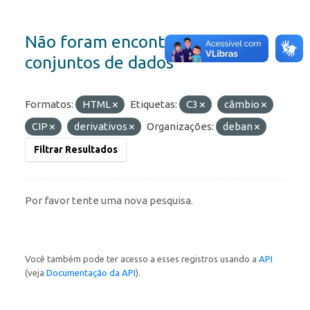
Não foram encontrados
conjuntos de dados
Formatos:
HTML
Etiquetas:
C3
câmbio
CIP
derivativos
Organizações:
deban
Filtrar Resultados
Por favor tente uma nova pesquisa.
Você também pode ter acesso a esses registros usando a
API
(veja
Documentação da API
).