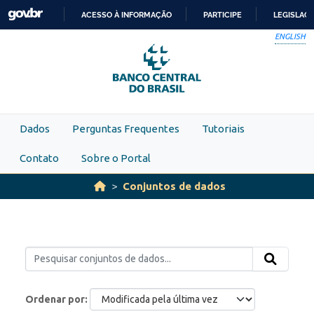
Skip to main content
ACESSO À INFORMAÇÃO
PARTICIPE
LEGISLAÇ
IR
ENGLISH
PARA
O
CONTEÚDO
Dados
Perguntas Frequentes
Tutoriais
Contato
Sobre o Portal
Conjuntos de dados
Ordenar por