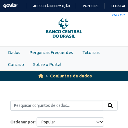
Skip to main content
ACESSO À INFORMAÇÃO
PARTICIPE
LEGISLAÇ
IR
ENGLISH
PARA
O
CONTEÚDO
Dados
Perguntas Frequentes
Tutoriais
Contato
Sobre o Portal
Conjuntos de dados
Ordenar por