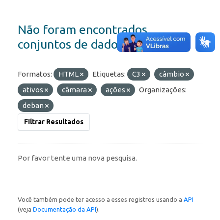
Não foram encontrados
conjuntos de dados
Formatos:
HTML
Etiquetas:
C3
câmbio
ativos
câmara
ações
Organizações:
deban
Filtrar Resultados
Por favor tente uma nova pesquisa.
Você também pode ter acesso a esses registros usando a
API
(veja
Documentação da API
).