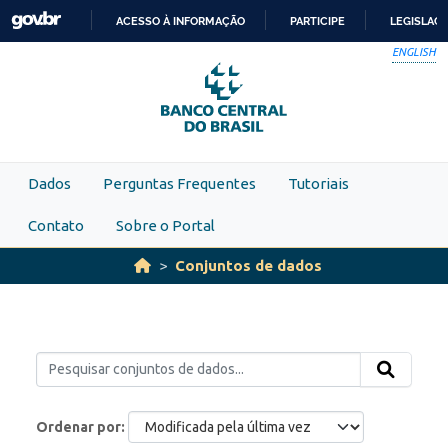
Skip to main content
ACESSO À INFORMAÇÃO
PARTICIPE
LEGISLAÇ
IR
ENGLISH
PARA
O
CONTEÚDO
Dados
Perguntas Frequentes
Tutoriais
Contato
Sobre o Portal
Conjuntos de dados
Ordenar por