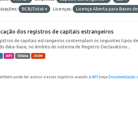
izações:
BCB/Dstat
Licenças:
Licença Aberta para Bases 
icação dos registros de capitais estrangeiros
gistros de capitais estrangeiros contemplam os seguintes tipos d
do data-base, no âmbito do sistema de Registro Declaratório...
L
API
OData
JSON
ambém pode ter acesso a esses registros usando a
API
(veja
Documentação d