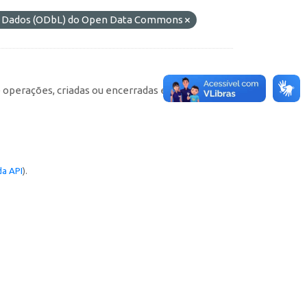
de Dados (ODbL) do Open Data Commons
e operações, criadas ou encerradas em cada
a API
).