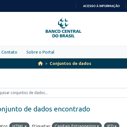
ACESSO À INFORMAÇÃO
IR
PARA
O
CONTEÚDO
Contato
Sobre o Portal
Conjuntos de dados
onjunto de dados encontrado
tos:
HTML
Etiquetas:
Capitais Estrangeiros
IED