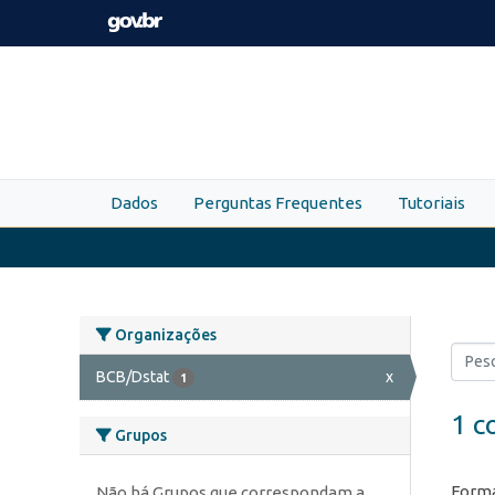
Skip to main content
Dados
Perguntas Frequentes
Tutoriais
Organizações
BCB/Dstat
x
1
1 c
Grupos
Forma
Não há Grupos que correspondam a