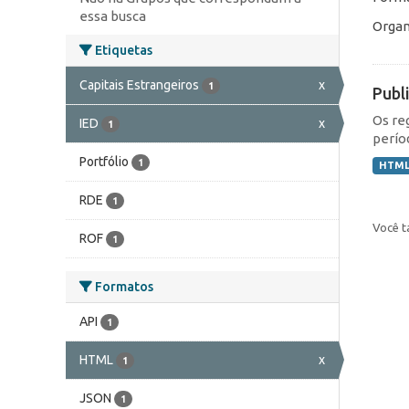
essa busca
Organ
Etiquetas
Capitais Estrangeiros
x
1
Publ
Os re
IED
x
1
perío
Portfólio
1
HTM
RDE
1
Você t
ROF
1
Formatos
API
1
HTML
x
1
JSON
1