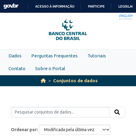
Skip to main content
ACESSO À INFORMAÇÃO
PARTICIPE
LEGISLAÇ
IR
ENGLISH
PARA
O
CONTEÚDO
Dados
Perguntas Frequentes
Tutoriais
Contato
Sobre o Portal
Conjuntos de dados
Ordenar por