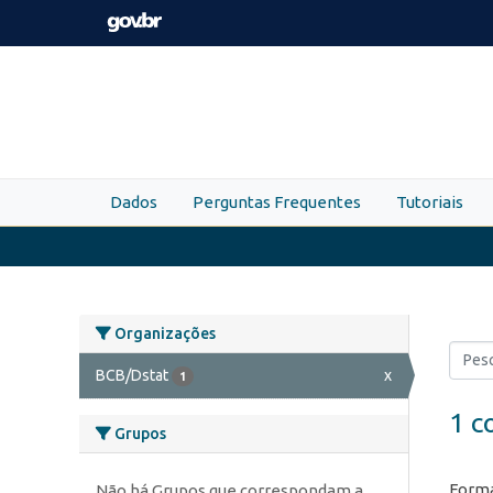
Skip to main content
Dados
Perguntas Frequentes
Tutoriais
Organizações
BCB/Dstat
x
1
1 c
Grupos
Forma
Não há Grupos que correspondam a