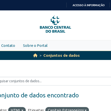
ACESSO À INFORMAÇÃO
IR
PARA
O
CONTEÚDO
Contato
Sobre o Portal
Conjuntos de dados
onjunto de dados encontrado
tos:
HTML
Etiquetas:
Capitais Estrangeiros