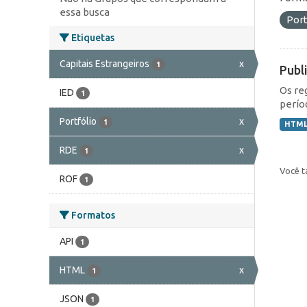
essa busca
Port
Etiquetas
Capitais Estrangeiros
x
1
Publ
Os re
IED
1
perío
Portfólio
x
1
HTM
RDE
x
1
Você t
ROF
1
Formatos
API
1
HTML
x
1
JSON
1