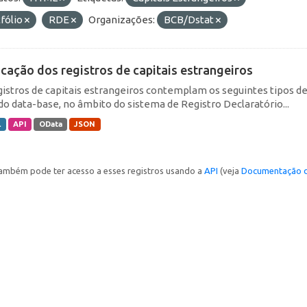
fólio
RDE
Organizações:
BCB/Dstat
icação dos registros de capitais estrangeiros
gistros de capitais estrangeiros contemplam os seguintes tipos d
do data-base, no âmbito do sistema de Registro Declaratório...
L
API
OData
JSON
ambém pode ter acesso a esses registros usando a
API
(veja
Documentação d