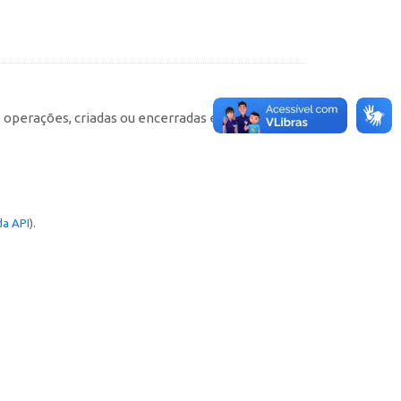
e operações, criadas ou encerradas em cada
a API
).