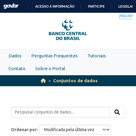
Skip to main content
ACESSO À INFORMAÇÃO
PARTICIPE
LEGISLAÇ
IR
ENGLISH
PARA
O
CONTEÚDO
Dados
Perguntas Frequentes
Tutoriais
Contato
Sobre o Portal
Conjuntos de dados
Ordenar por