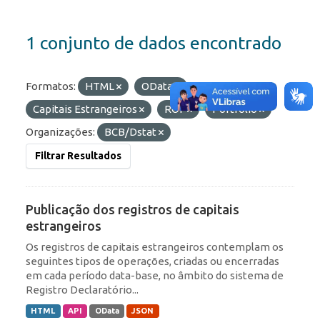
1 conjunto de dados encontrado
Formatos:
HTML
OData
Etiquetas:
Capitais Estrangeiros
ROF
Portfólio
Organizações:
BCB/Dstat
Filtrar Resultados
Publicação dos registros de capitais
estrangeiros
Os registros de capitais estrangeiros contemplam os
seguintes tipos de operações, criadas ou encerradas
em cada período data-base, no âmbito do sistema de
Registro Declaratório...
HTML
API
OData
JSON