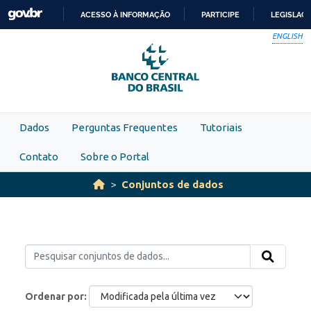
Skip to main content
ACESSO À INFORMAÇÃO
PARTICIPE
LEGISLAÇ
IR
ENGLISH
PARA
O
CONTEÚDO
Dados
Perguntas Frequentes
Tutoriais
Contato
Sobre o Portal
Conjuntos de dados
Ordenar por