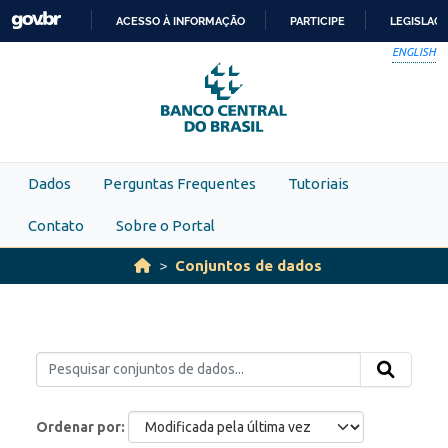
Skip to main content
ACESSO À INFORMAÇÃO
PARTICIPE
LEGISLAÇ
IR
ENGLISH
PARA
O
CONTEÚDO
Dados
Perguntas Frequentes
Tutoriais
Contato
Sobre o Portal
Conjuntos de dados
Ordenar por