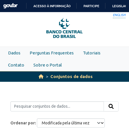
Skip to main content
ACESSO À INFORMAÇÃO
PARTICIPE
LEGISLAÇ
IR
ENGLISH
PARA
O
CONTEÚDO
Dados
Perguntas Frequentes
Tutoriais
Contato
Sobre o Portal
Conjuntos de dados
Ordenar por