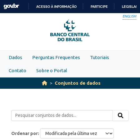
Skip to main content
ACESSO À INFORMAÇÃO
PARTICIPE
LEGISLAÇ
IR
ENGLISH
PARA
O
CONTEÚDO
Dados
Perguntas Frequentes
Tutoriais
Contato
Sobre o Portal
Conjuntos de dados
Ordenar por