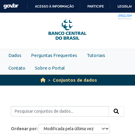
Skip to main content
ACESSO À INFORMAÇÃO
PARTICIPE
LEGISLAÇ
IR
ENGLISH
PARA
O
CONTEÚDO
Dados
Perguntas Frequentes
Tutoriais
Contato
Sobre o Portal
Conjuntos de dados
Ordenar por