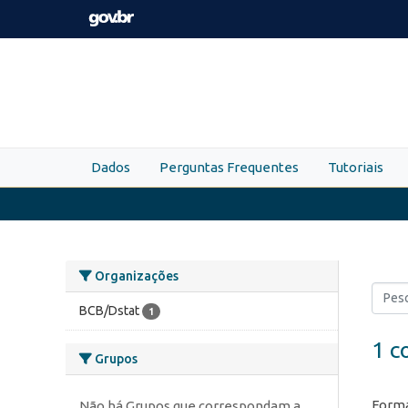
Skip to main content
Dados
Perguntas Frequentes
Tutoriais
Organizações
BCB/Dstat
1
1 c
Grupos
Forma
Não há Grupos que correspondam a