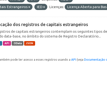
tais Estrangeiros
IED
Licenças:
Licença Aberta para B
icação dos registros de capitais estrangeiros
gistros de capitais estrangeiros contemplam os seguintes tipos d
do data-base, no âmbito do sistema de Registro Declaratório...
L
API
OData
JSON
ambém pode ter acesso a esses registros usando a
API
(veja
Documentação d