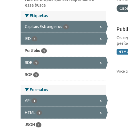
essa busca
Capi
Etiquetas
Capitais Estrangeiros
x
1
Publ
Os re
IED
x
1
perío
Portfólio
1
HTM
RDE
x
1
Você t
ROF
1
Formatos
API
x
1
HTML
x
1
JSON
1