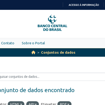
ACESSO À INFORMAÇÃO
IR
PARA
O
CONTEÚDO
Contato
Sobre o Portal
Conjuntos de dados
onjunto de dados encontrado
tos:
HTML
API
Etiquetas:
RDE