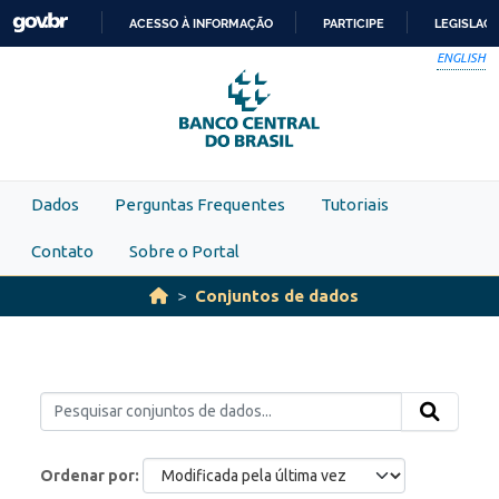
Skip to main content
ACESSO À INFORMAÇÃO
PARTICIPE
LEGISLAÇ
IR
ENGLISH
PARA
O
CONTEÚDO
Dados
Perguntas Frequentes
Tutoriais
Contato
Sobre o Portal
Conjuntos de dados
Ordenar por