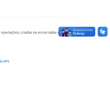
e operações, criadas ou encerradas em cada
a API
).