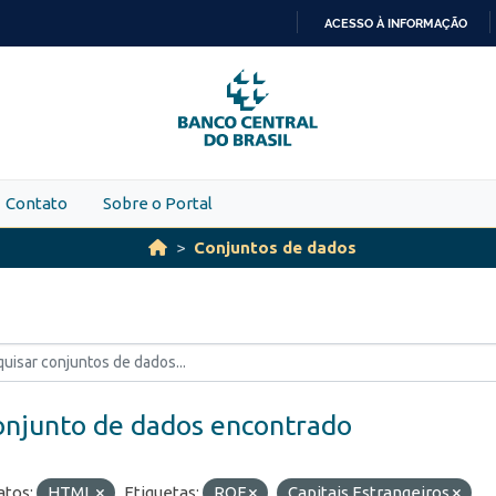
ACESSO À INFORMAÇÃO
IR
PARA
O
CONTEÚDO
Contato
Sobre o Portal
Conjuntos de dados
onjunto de dados encontrado
tos:
HTML
Etiquetas:
ROF
Capitais Estrangeiros