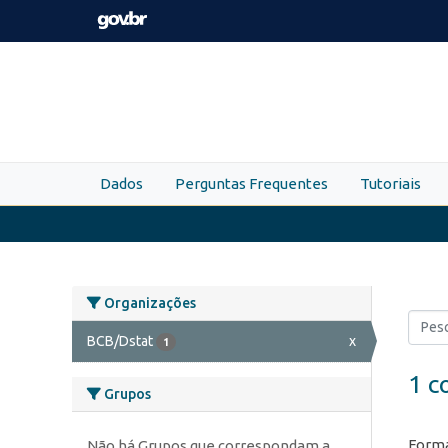
Skip to main content
Dados
Perguntas Frequentes
Tutoriais
Organizações
BCB/Dstat
x
1
1 c
Grupos
Forma
Não há Grupos que correspondam a