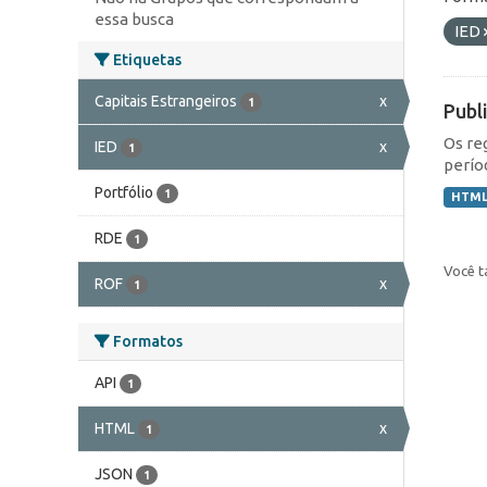
essa busca
IED
Etiquetas
Capitais Estrangeiros
x
1
Publ
Os re
IED
x
1
perío
Portfólio
1
HTM
RDE
1
Você t
ROF
x
1
Formatos
API
1
HTML
x
1
JSON
1