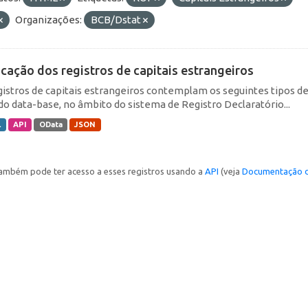
Organizações:
BCB/Dstat
icação dos registros de capitais estrangeiros
gistros de capitais estrangeiros contemplam os seguintes tipos d
do data-base, no âmbito do sistema de Registro Declaratório...
L
API
OData
JSON
ambém pode ter acesso a esses registros usando a
API
(veja
Documentação d