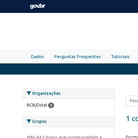
Skip to main content
Dados
Perguntas Frequentes
Tutoriais
Organizações
BCB/Dstat
1
1 c
Grupos
Forma
Não há Grupos que correspondam a