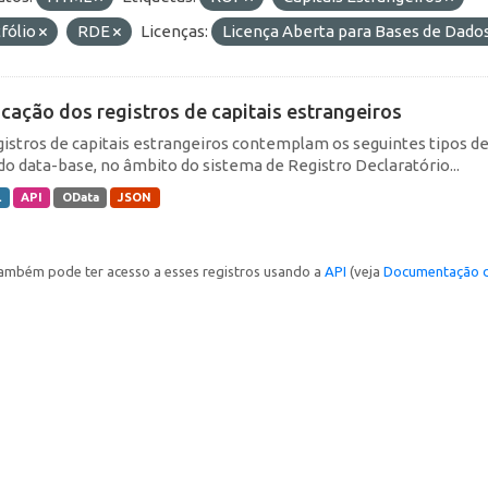
fólio
RDE
Licenças:
Licença Aberta para Bases de Dad
icação dos registros de capitais estrangeiros
gistros de capitais estrangeiros contemplam os seguintes tipos d
do data-base, no âmbito do sistema de Registro Declaratório...
L
API
OData
JSON
ambém pode ter acesso a esses registros usando a
API
(veja
Documentação d