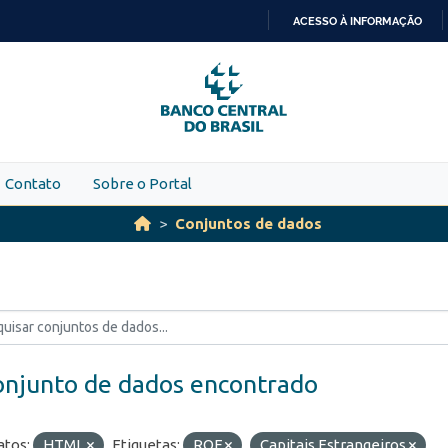
ACESSO À INFORMAÇÃO
IR
PARA
O
CONTEÚDO
Contato
Sobre o Portal
Conjuntos de dados
onjunto de dados encontrado
tos:
HTML
Etiquetas:
ROF
Capitais Estrangeiros