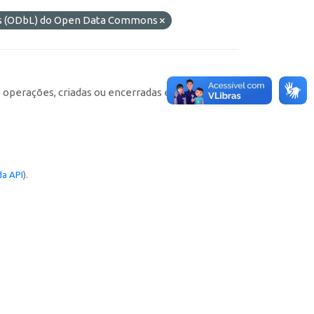
os (ODbL) do Open Data Commons
e operações, criadas ou encerradas em cada
a API
).