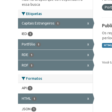
essa busca
Port
Etiquetas
Capitais Estrangeiros
x
1
Publ
Os re
IED
1
perío
Portfólio
x
1
HTM
RDE
x
1
Você t
ROF
x
1
Formatos
API
1
HTML
x
1
JSON
1