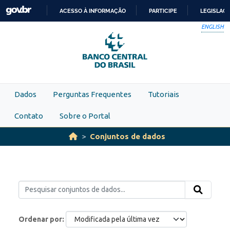
Skip to main content
ACESSO À INFORMAÇÃO
PARTICIPE
LEGISLAÇ
IR
ENGLISH
PARA
O
CONTEÚDO
Dados
Perguntas Frequentes
Tutoriais
Contato
Sobre o Portal
Conjuntos de dados
Ordenar por