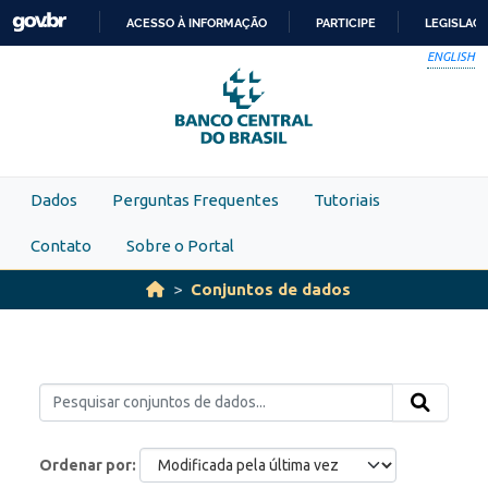
Skip to main content
ACESSO À INFORMAÇÃO
PARTICIPE
LEGISLAÇ
IR
ENGLISH
PARA
O
CONTEÚDO
Dados
Perguntas Frequentes
Tutoriais
Contato
Sobre o Portal
Conjuntos de dados
Ordenar por