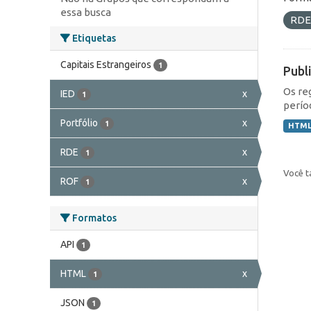
essa busca
RD
Etiquetas
Capitais Estrangeiros
1
Publ
Os re
IED
x
1
perío
Portfólio
x
1
HTM
RDE
x
1
Você t
ROF
x
1
Formatos
API
1
HTML
x
1
JSON
1