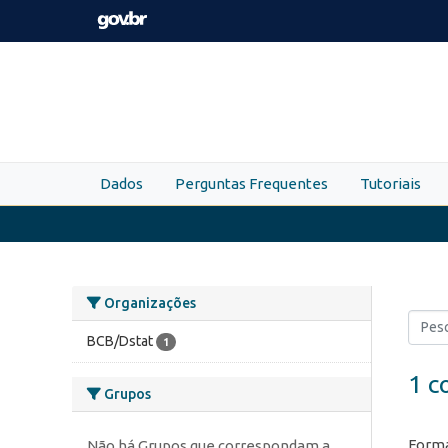
Skip to main content
Dados
Perguntas Frequentes
Tutoriais
Organizações
BCB/Dstat
1
1 c
Grupos
Forma
Não há Grupos que correspondam a