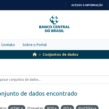
ACESSO À INFORMAÇÃO
IR
PARA
O
CONTEÚDO
Contato
Sobre o Portal
Conjuntos de dados
onjunto de dados encontrado
tos:
HTML
Etiquetas:
ROF
IED
Portfólio