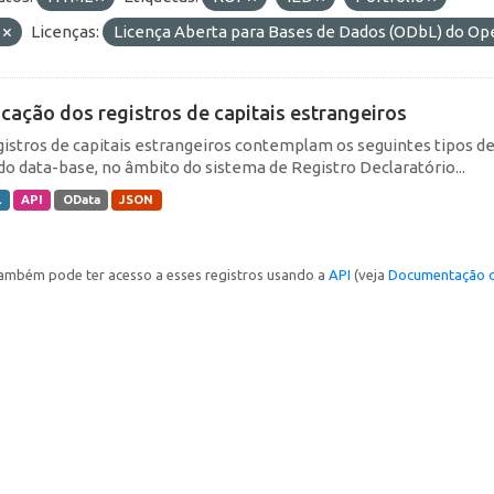
E
Licenças:
Licença Aberta para Bases de Dados (ODbL) do 
icação dos registros de capitais estrangeiros
gistros de capitais estrangeiros contemplam os seguintes tipos d
do data-base, no âmbito do sistema de Registro Declaratório...
L
API
OData
JSON
ambém pode ter acesso a esses registros usando a
API
(veja
Documentação d