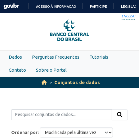
Skip to main content
ACESSO À INFORMAÇÃO
PARTICIPE
LEGISLAÇ
IR
ENGLISH
PARA
O
CONTEÚDO
Dados
Perguntas Frequentes
Tutoriais
Contato
Sobre o Portal
Conjuntos de dados
Ordenar por