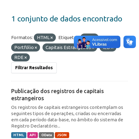
1 conjunto de dados encontrado
Formatos:
HTML
Etiquetas:
ROF
Portfólio
Capitais Estrangeiros
IED
RDE
Filtrar Resultados
Publicação dos registros de capitais
estrangeiros
Os registros de capitais estrangeiros contemplam os
seguintes tipos de operações, criadas ou encerradas
em cada período data-base, no âmbito do sistema de
Registro Declaratório...
HTML
API
OData
JSON