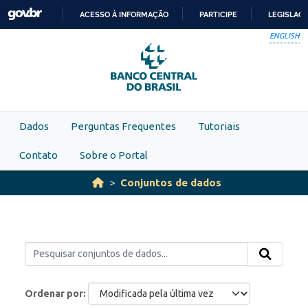
Skip to main content
ACESSO À INFORMAÇÃO
PARTICIPE
LEGISLAÇ
IR
ENGLISH
PARA
O
CONTEÚDO
Dados
Perguntas Frequentes
Tutoriais
Contato
Sobre o Portal
Conjuntos de dados
Ordenar por