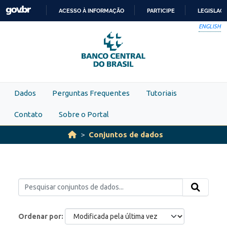
Skip to main content
ACESSO À INFORMAÇÃO
PARTICIPE
LEGISLAÇ
IR
ENGLISH
PARA
O
CONTEÚDO
Dados
Perguntas Frequentes
Tutoriais
Contato
Sobre o Portal
Conjuntos de dados
Ordenar por