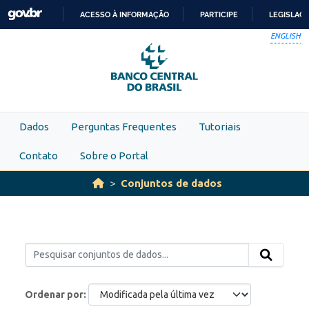
Skip to main content
ACESSO À INFORMAÇÃO
PARTICIPE
LEGISLAÇ
IR
ENGLISH
PARA
O
CONTEÚDO
Dados
Perguntas Frequentes
Tutoriais
Contato
Sobre o Portal
Conjuntos de dados
Ordenar por