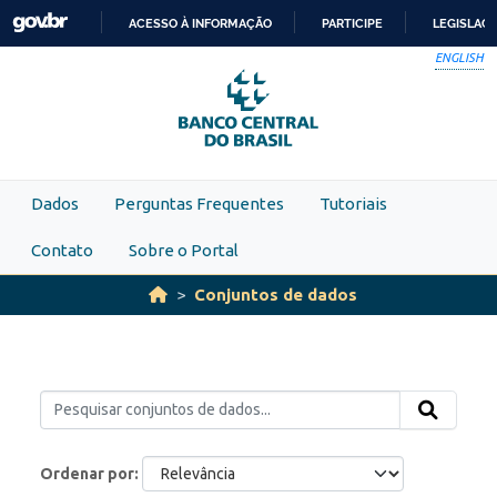
Skip to main content
ACESSO À INFORMAÇÃO
PARTICIPE
LEGISLAÇ
IR
ENGLISH
PARA
O
CONTEÚDO
Dados
Perguntas Frequentes
Tutoriais
Contato
Sobre o Portal
Conjuntos de dados
Ordenar por