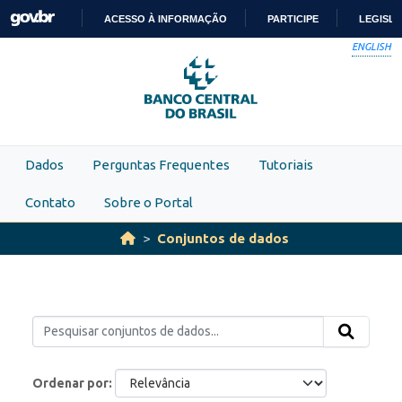
Skip to main content
ACESSO À INFORMAÇÃO
PARTICIPE
LEGISL
ENGLISH
IR
PARA
O
CONTEÚDO
Dados
Perguntas Frequentes
Tutoriais
Contato
Sobre o Portal
Conjuntos de dados
Ordenar por