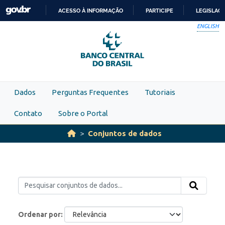
Skip to main content
ACESSO À INFORMAÇÃO
PARTICIPE
LEGISLAÇ
IR
ENGLISH
PARA
O
CONTEÚDO
Dados
Perguntas Frequentes
Tutoriais
Contato
Sobre o Portal
Conjuntos de dados
Ordenar por