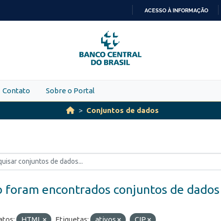
ACESSO À INFORMAÇÃO
IR
PARA
O
CONTEÚDO
Contato
Sobre o Portal
Conjuntos de dados
 foram encontrados conjuntos de dados
tos:
HTML
Etiquetas:
ativos
CIP