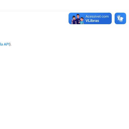
a API
).