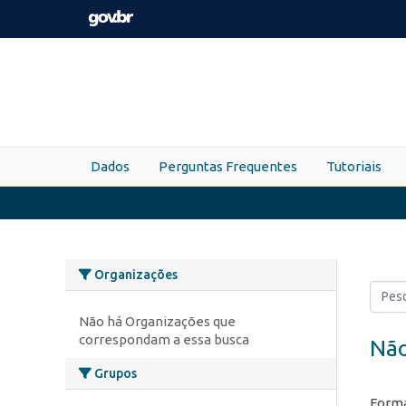
Skip to main content
Dados
Perguntas Frequentes
Tutoriais
Organizações
Não há Organizações que
correspondam a essa busca
Não
Grupos
Forma