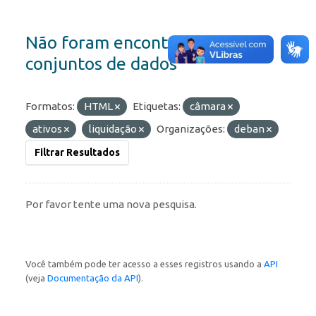
Não foram encontrados
conjuntos de dados
Formatos:
HTML
Etiquetas:
câmara
ativos
liquidação
Organizações:
deban
Filtrar Resultados
Por favor tente uma nova pesquisa.
Você também pode ter acesso a esses registros usando a
API
(veja
Documentação da API
).