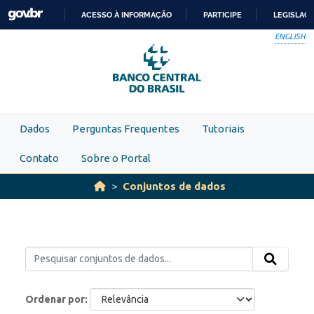
Skip to main content
ACESSO À INFORMAÇÃO
PARTICIPE
LEGISLAÇ
IR
ENGLISH
PARA
O
CONTEÚDO
Dados
Perguntas Frequentes
Tutoriais
Contato
Sobre o Portal
Conjuntos de dados
Ordenar por