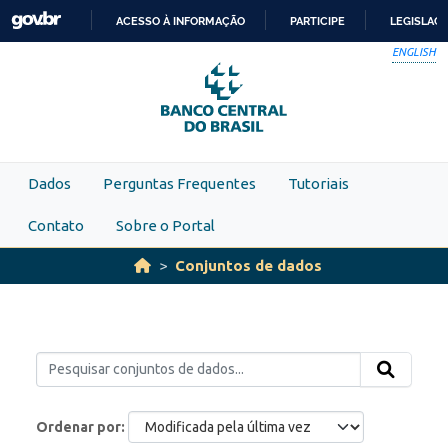
Skip to main content
ACESSO À INFORMAÇÃO
PARTICIPE
LEGISLAÇ
IR
ENGLISH
PARA
O
CONTEÚDO
Dados
Perguntas Frequentes
Tutoriais
Contato
Sobre o Portal
Conjuntos de dados
Ordenar por