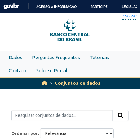
Skip to main content
ACESSO À INFORMAÇÃO
PARTICIPE
LEGISLAÇ
IR
ENGLISH
PARA
O
CONTEÚDO
Dados
Perguntas Frequentes
Tutoriais
Contato
Sobre o Portal
Conjuntos de dados
Ordenar por