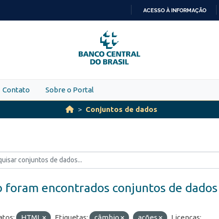
ACESSO À INFORMAÇÃO
IR
PARA
O
CONTEÚDO
Contato
Sobre o Portal
Conjuntos de dados
 foram encontrados conjuntos de dados
tos:
HTML
Etiquetas:
câmbio
ações
Licenças: