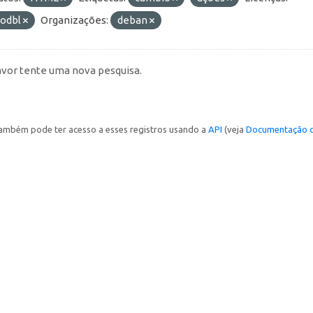
-odbl
Organizações:
deban
avor tente uma nova pesquisa.
ambém pode ter acesso a esses registros usando a
API
(veja
Documentação d