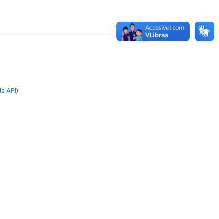
a API
).