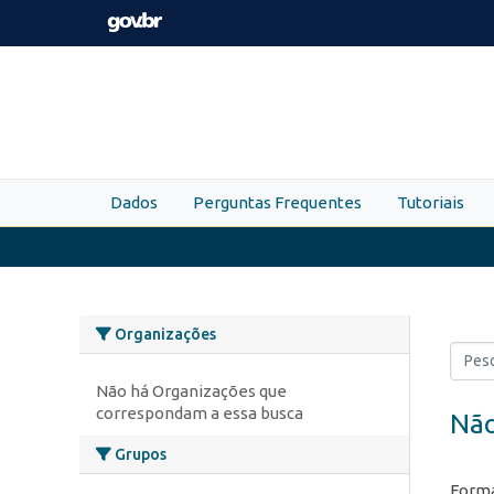
Skip to main content
Dados
Perguntas Frequentes
Tutoriais
Organizações
Não há Organizações que
correspondam a essa busca
Não
Grupos
Forma