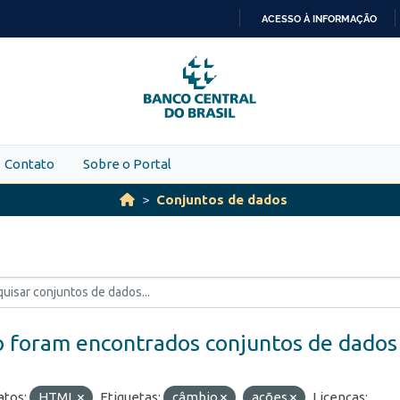
ACESSO À INFORMAÇÃO
IR
PARA
O
CONTEÚDO
Contato
Sobre o Portal
Conjuntos de dados
 foram encontrados conjuntos de dados
tos:
HTML
Etiquetas:
câmbio
ações
Licenças: