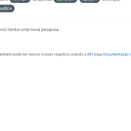
-odbl
avor tente uma nova pesquisa.
ambém pode ter acesso a esses registros usando a
API
(veja
Documentação d