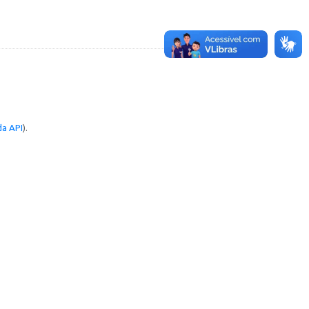
a API
).