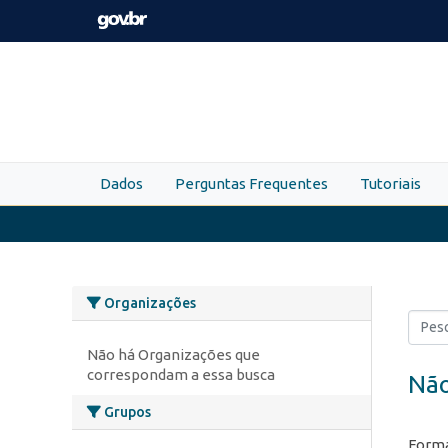
Skip to main content
Dados
Perguntas Frequentes
Tutoriais
Organizações
Não há Organizações que
correspondam a essa busca
Não
Grupos
Forma