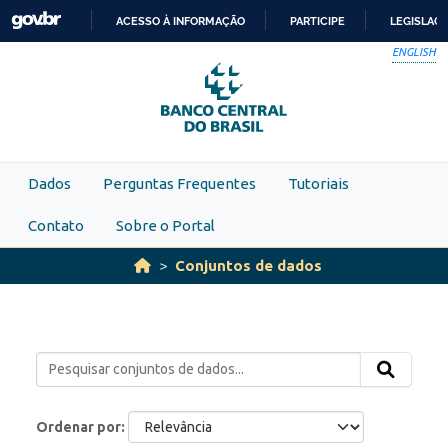
Skip to main content
ACESSO À INFORMAÇÃO
PARTICIPE
LEGISLAÇ
IR
ENGLISH
PARA
O
CONTEÚDO
Dados
Perguntas Frequentes
Tutoriais
Contato
Sobre o Portal
Conjuntos de dados
Ordenar por