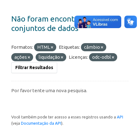
Não foram encontrados
conjuntos de dados
Formatos:
HTML
Etiquetas:
câmbio
ações
liquidação
Licenças:
odc-odbl
Filtrar Resultados
Por favor tente uma nova pesquisa.
Você também pode ter acesso a esses registros usando a
API
(veja
Documentação da API
).