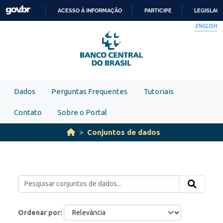
Skip to main content
ACESSO À INFORMAÇÃO
PARTICIPE
LEGISLAÇ
IR
ENGLISH
PARA
O
CONTEÚDO
Dados
Perguntas Frequentes
Tutoriais
Contato
Sobre o Portal
Conjuntos de dados
Ordenar por