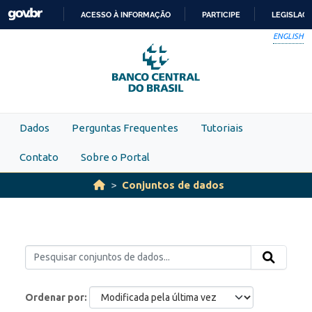
Skip to main content
ACESSO À INFORMAÇÃO
PARTICIPE
LEGISLAÇ
IR
ENGLISH
PARA
O
CONTEÚDO
Dados
Perguntas Frequentes
Tutoriais
Contato
Sobre o Portal
Conjuntos de dados
Ordenar por