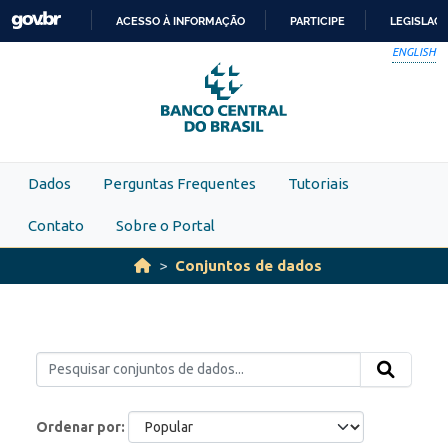
Skip to main content
ACESSO À INFORMAÇÃO
PARTICIPE
LEGISLAÇ
IR
ENGLISH
PARA
O
CONTEÚDO
Dados
Perguntas Frequentes
Tutoriais
Contato
Sobre o Portal
Conjuntos de dados
Ordenar por