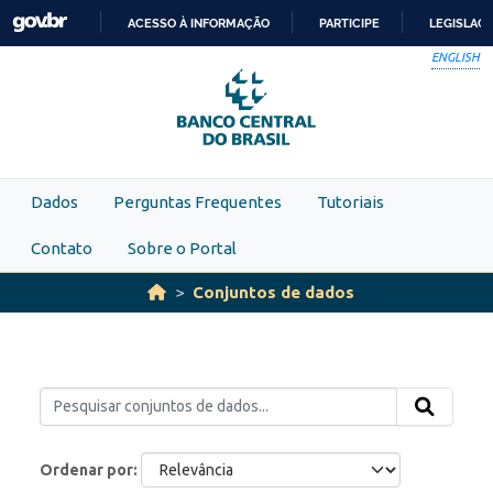
Skip to main content
ACESSO À INFORMAÇÃO
PARTICIPE
LEGISLAÇ
IR
ENGLISH
PARA
O
CONTEÚDO
Dados
Perguntas Frequentes
Tutoriais
Contato
Sobre o Portal
Conjuntos de dados
Ordenar por