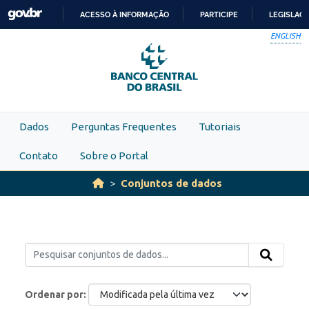
Skip to main content
ACESSO À INFORMAÇÃO
PARTICIPE
LEGISLAÇ
IR
ENGLISH
PARA
O
CONTEÚDO
Dados
Perguntas Frequentes
Tutoriais
Contato
Sobre o Portal
Conjuntos de dados
Ordenar por