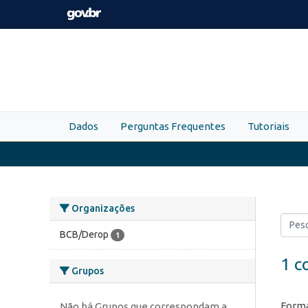
Skip to main content
Dados
Perguntas Frequentes
Tutoriais
Organizações
BCB/Derop
1
1 c
Grupos
Forma
Não há Grupos que correspondam a