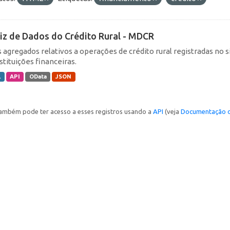
iz de Dados do Crédito Rural - MDCR
 agregados relativos a operações de crédito rural registradas no s
stituições financeiras.
L
API
OData
JSON
ambém pode ter acesso a esses registros usando a
API
(veja
Documentação d