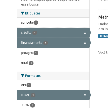
essa busca
Etiquetas
Matr
agrícola
1
Dados
em in
crédito
x
1
HTM
financiamento
x
1
Você t
proagro
1
rural
1
Formatos
API
1
HTML
x
1
JSON
1