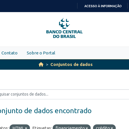
ACESSO À INFORMAÇÃO
IR
PARA
O
CONTEÚDO
Contato
Sobre o Portal
Conjuntos de dados
onjunto de dados encontrado
tos:
HTML
Etiquetas:
financiamento
crédito