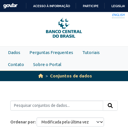
Skip to main content
ACESSO À INFORMAÇÃO
PARTICIPE
LEGISLAÇ
IR
ENGLISH
PARA
O
CONTEÚDO
Dados
Perguntas Frequentes
Tutoriais
Contato
Sobre o Portal
Conjuntos de dados
Ordenar por