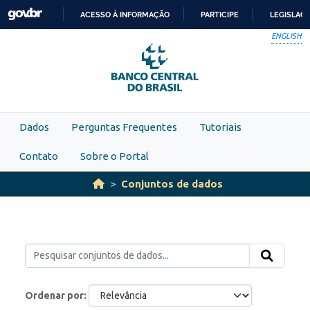
Skip to main content
ACESSO À INFORMAÇÃO
PARTICIPE
LEGISLAÇ
IR
ENGLISH
PARA
O
CONTEÚDO
Dados
Perguntas Frequentes
Tutoriais
Contato
Sobre o Portal
Conjuntos de dados
Ordenar por