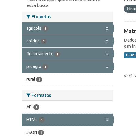
essa busca
fin
Etiquetas
agrícola
x
1
Matr
Dados
crédito
x
1
em in
financiamento
x
1
HTM
proagro
x
1
Você t
rural
1
Formatos
API
1
HTML
x
1
JSON
1