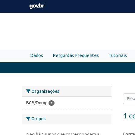
Skip to main content
Dados
Perguntas Frequentes
Tutoriais
Organizações
BCB/Derop
1
1 c
Grupos
Forma
Não há Grupos que correspondam a