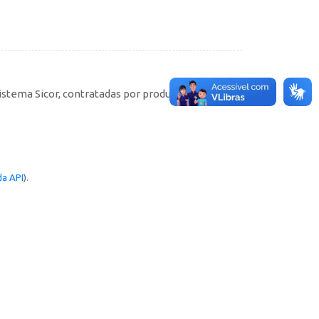
istema Sicor, contratadas por produtores rurais
a API
).