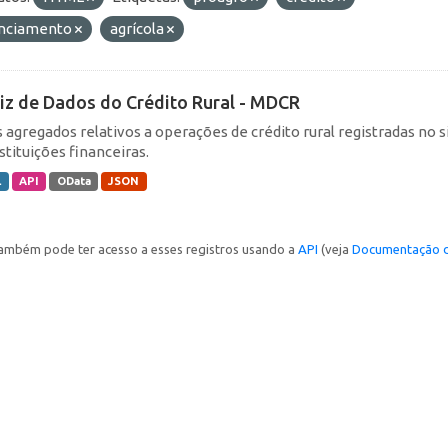
anciamento
agrícola
iz de Dados do Crédito Rural - MDCR
 agregados relativos a operações de crédito rural registradas no s
stituições financeiras.
L
API
OData
JSON
ambém pode ter acesso a esses registros usando a
API
(veja
Documentação d