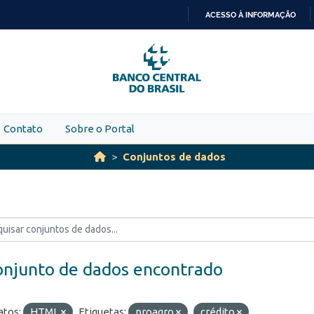
ACESSO À INFORMAÇÃO
IR
PARA
O
CONTEÚDO
Contato
Sobre o Portal
Conjuntos de dados
onjunto de dados encontrado
tos:
HTML
Etiquetas:
proagro
crédito