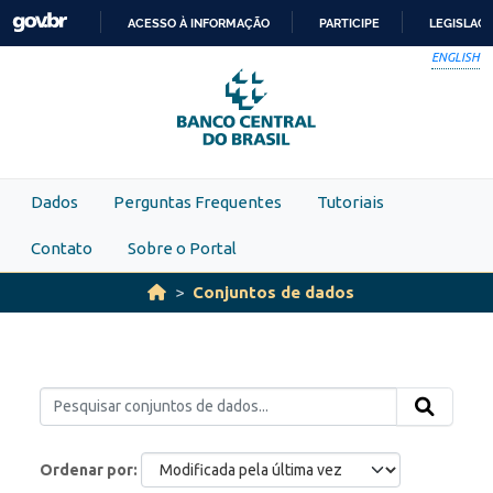
Skip to main content
ACESSO À INFORMAÇÃO
PARTICIPE
LEGISLAÇ
IR
ENGLISH
PARA
O
CONTEÚDO
Dados
Perguntas Frequentes
Tutoriais
Contato
Sobre o Portal
Conjuntos de dados
Ordenar por