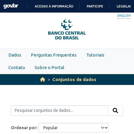
Skip to main content
ACESSO À INFORMAÇÃO
PARTICIPE
LEGISLAÇ
IR
ENGLISH
PARA
O
CONTEÚDO
Dados
Perguntas Frequentes
Tutoriais
Contato
Sobre o Portal
Conjuntos de dados
Ordenar por