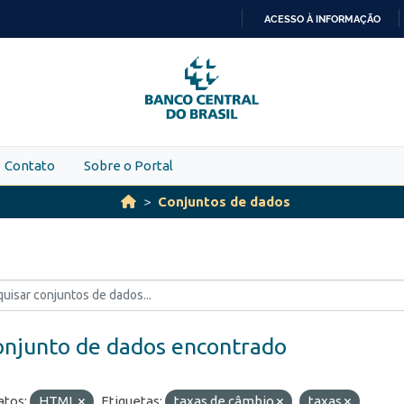
ACESSO À INFORMAÇÃO
IR
PARA
O
CONTEÚDO
Contato
Sobre o Portal
Conjuntos de dados
onjunto de dados encontrado
tos:
HTML
Etiquetas:
taxas de câmbio
taxas