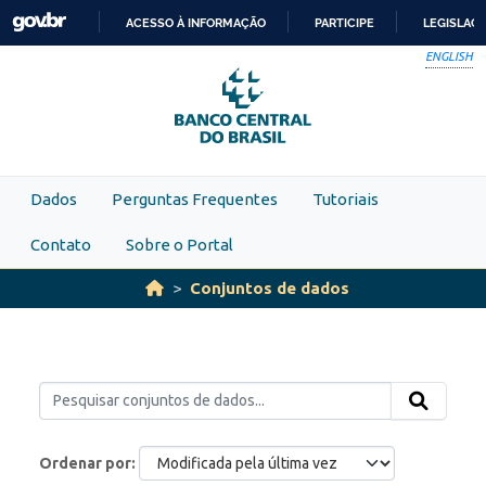
Skip to main content
ACESSO À INFORMAÇÃO
PARTICIPE
LEGISLAÇ
IR
ENGLISH
PARA
O
CONTEÚDO
Dados
Perguntas Frequentes
Tutoriais
Contato
Sobre o Portal
Conjuntos de dados
Ordenar por